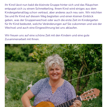
ihr Kind lässt nun bald die kleinste Gruppe hinter sich und das Räupchen
entpuppt sich zu einem Schmetterling.
Ihrem Kind wird einiges aus dem
Kindergartenalltag schon vertraut, aber anderes auch neu sein. Wir möchten
Sie und Ihr Kind auf diesem Weg begleiten und einen kleinen Einblick
geben, was der Gruppenwechsel oder auch die erste Zeit im Kindergarten
für Ihr Kind bedeutet, welche Veränderungen auf Sie zukommen und wie der
Wechsel und auch eine Eingewöhnung bei uns ablaufen.
Wir freuen uns auf eine schöne Zeit mit den Kindern und eine gute
Zusammenarbeit mit Ihnen.