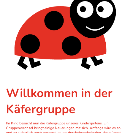
Willkommen in der
Käfergruppe
Ihr Kind besucht nun die Käfergruppe unseres Kindergartens. Ein
Gruppenwechsel bringt einige Neuerungen mit sich. Anfangs wird es ab
und zu sicherlich auch nochmal etwas durcheinanderlaufen, denn überall